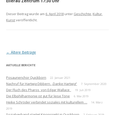
Ellerau Zentrum 17:30 Uhr
Dieser Beitrag wurde am
6. April 2018
unter
Geschichte
,
Kultur
,
Kunst
veröffentlicht.
Beitrags-
←
Ältere Beiträge
Navigation
AKTUELLE BERICHTE
Posaunenchor Quickborn
22. Januar 2021
Nachruf für Hartwig Dibbern. „Danke Hartwig“
7. September 2020
Der Fluch des Pharos von Edgar Wallace
19. Juli 2019
Die Elbphilharmonie ist gut für leise Töne
6. Mai 2019
Heike Schröder verbindet soziales mit kulturellem …
14. März
2019
Sozialverband startet Kinoprojekt in Quickborn
7. Februar 2019