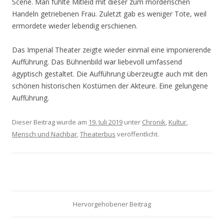
Scene
.
Man fühlte Mitleid mit dieser zum mörderischen
Handeln getriebenen
Frau. Zuletzt
gab es weniger Tote, weil
ermordete wieder lebendig erschienen.
Das Imperial Theater zeigte wieder einmal eine imponierende
Aufführung. Das Bühnenbild war liebevoll umfassend
ägyptisch gestaltet
. Die Aufführung überzeugte
auch
mit
den
schönen
historischen Kostümen der Akteure. Eine
gelungene
Aufführung.
Dieser Beitrag wurde am
19. Juli 2019
unter
Chronik
,
Kultur
,
Mensch und Nachbar
,
Theaterbus
veröffentlicht.
Hervorgehobener Beitrag