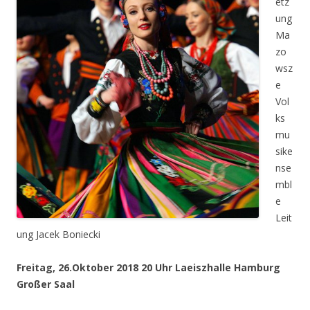
etz
ung
Ma
zo
wsz
e
Vol
ks
mu
sike
nse
mbl
e
Leit
ung Jacek Boniecki
Freitag, 26.Oktober 2018 20 Uhr Laeiszhalle Hamburg
Großer Saal