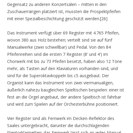
Gegensatz zu anderen Konzertsälen – mitten in den
Zuschauerrängen platziert ist, mussten die Prospektpfeifen
mit einer Spezialbeschichtung geschützt werden.[26]
Das Instrument verfügt über 69 Register mit 4.765 Pfeifen,
wovon 380 aus Holz bestehen; verteilt sind sie auf fünf
Manualwerke (zwei schwellbar) und Pedal. Von den 84
Pfeifenreihen sind die ersten 7 Register (8′ und 4′) im
Chorwerk mit bis zu 73 Pfeifen besetzt, haben also 12 Töne
mehr, als Tasten auf den Klaviaturen vorhanden sind, und
sind für die Superoktavkoppeln bis c5 ausgebaut. Der
Organist kann das Instrument von zwei viermanualigen,
äußerlich nahezu baugleichen Spieltischen bespielen: einer ist
fest an die Orgel angebaut, der andere Spieltisch ist fahrbar
und wird zum Spielen auf der Orchesterbühne positioniert.
Vier Register sind als Fernwerk im Decken-Reflektor des
Saales untergebracht, darunter die durchschlagenden
Stentorklarinetten; das Fernwerk lässt sich an jedes Manual