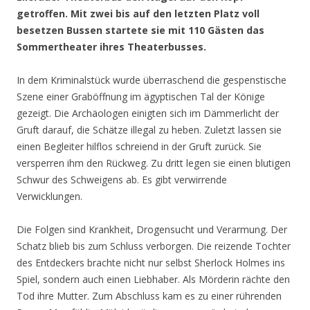
getroffen. Mit zwei bis auf den letzten Platz voll
besetzen Bussen startete sie mit 110 Gästen das
Sommertheater ihres Theaterbusses.
In dem Kriminalstück
wurde überraschend die gespenstische
Szene einer Graböffnung im ägyptischen Tal der Könige
gezeigt
.
Die Archäologen einigten sich i
m Dämmerlicht der
Gruft darauf, die Schätze illegal zu heben. Zuletzt lassen sie
einen Begleiter hilflos schreiend in der Gruft zurück
. Sie
versperren ihm den Rückweg.
Zu
d
ritt legen sie einen blutigen
Schwur des Schweigens ab. Es gibt
verwirrende
Verwicklungen.
D
ie
Folgen sind
Krankheit, Drogensucht und Verarmung
. D
er
Schatz
blieb
bis zum Schluss verborgen. Die reizende Tochter
des Entdeckers brachte nicht nur
selbst
Sherlock Ho
l
mes ins
Spiel, sondern auch einen Liebhaber.
Als Mörderin
rächte den
Tod ihre Mutter.
Z
um
Abschluss
kam es zu einer
rührenden