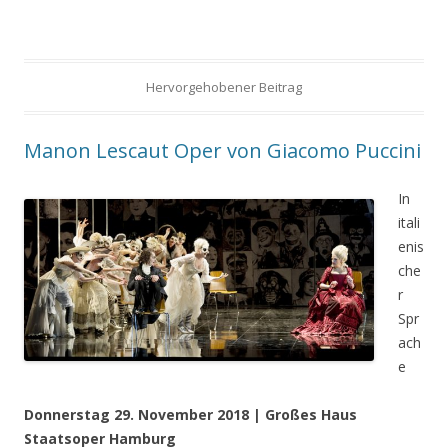
Hervorgehobener Beitrag
Manon Lescaut Oper von Giacomo Puccini
In
itali
enis
che
r
Spr
ach
e
Donnerstag 29. November 2018 | Großes Haus
Staatsoper Hamburg